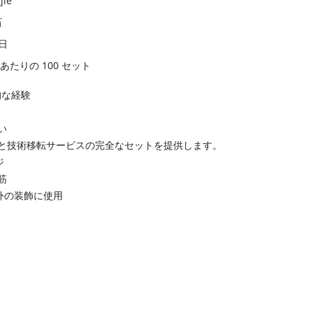
jie
石
5日
月あたりの 100 セット
門的な経験
い
セスと技術移転サービスの完全なセットを提供します。
ジ
筋
外の装飾に使用