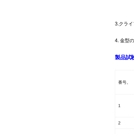
トレ
3.クラ
4. 金
製品試
番号。
1
2