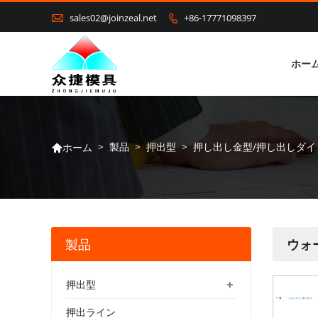

sales02@joinzeal.net
+86-17771098397

ホー
>
製品
>
押出型
>
押し出し金型/押し出しダイ
ホーム

製品
ウォ
+
押出型
押出ライン