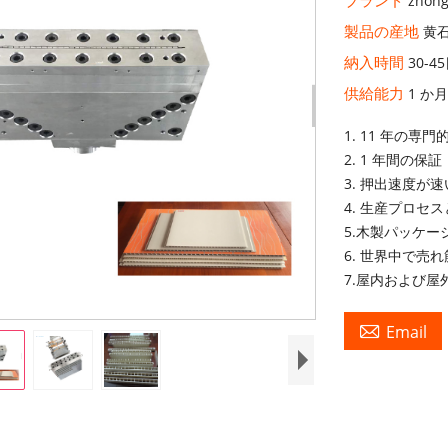
zhong
製品の産地
黄
納入時間
30-4
供給能力
1 か
1. 11 年の専
2. 1 年間の保証
3. 押出速度が速
4. 生産プロ
5.木製パッケー
6. 世界中で売れ
7.屋内および屋

Email