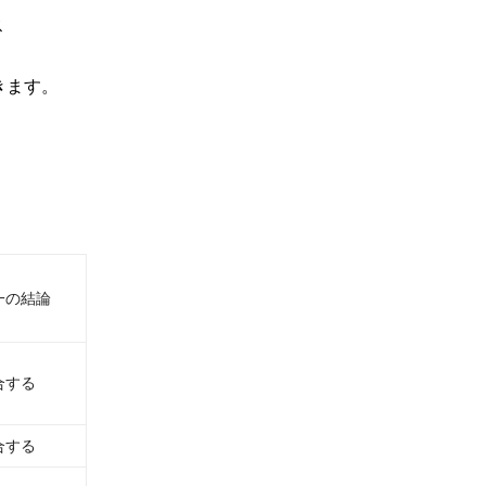
ス
きます。
一の結論
合する
合する