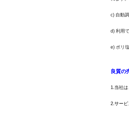
c) 自
d) 利
e) ポ
良質の
1.当社
2.サー
巡回