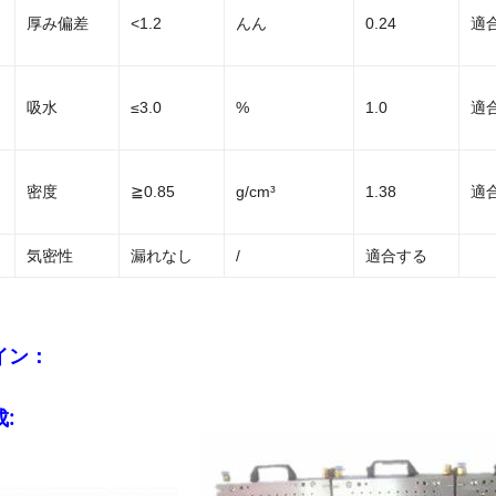
厚み偏差
<1.2
んん
0.24
適
吸水
≤3.0
%
1.0
適
密度
≧0.85
g/cm³
1.38
適
気密性
漏れなし
/
適合する
イン：
: