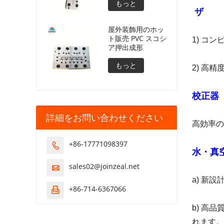
もっと
ザ
屋外装飾用のホッ
ト販売 PVC スコシ
1) コ
ア押出成形
もっと
2) 高
校正器
詳細をお問い合わせください
高効率の
+86-17771098397

水・真
sales02@joinzeal.net

a) 新
+86-714-6367066

b) 高
れます。