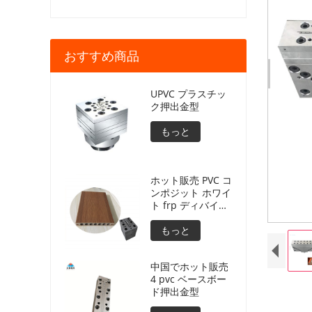
おすすめ商品
UPVC プラスチッ
ク押出金型
もっと
ホット販売 PVC コ
ンポジット ホワイ
ト frp ディバイダ
ー押出成形
もっと
中国でホット販売
4 pvc ベースボー
ド押出金型