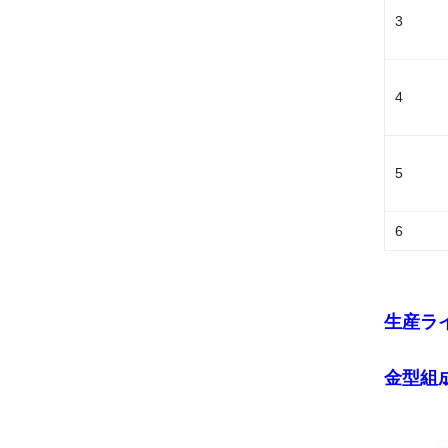
3
4
5
6
生産ラ
金型組成