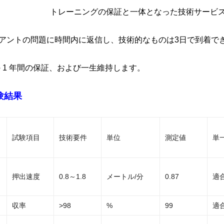
ーニングの保証と一体となった技術サービ
イアントの問題に時間内に返信し、技術的なものは3日で到着で
型の 1 年間の保証、および一生維持します。
験結果
試験項目
技術要件
単位
測定値
単
押出速度
0.8～1.8
メートル/分
0.87
適
収率
>98
%
99
適