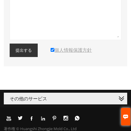
個人情報保護方針
提出する
その他のサービス








著作権 © Huangshi Zhongjie Mold Co., Ltd