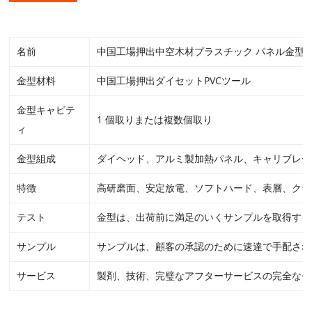
名前
中国工場押出中空木材プラスチック パネル金型
金型材料
中国工場押出ダイセットPVCツール
金型キャビテ
1 個取りまたは複数個取り
ィ
金型組成
ダイヘッド、アルミ製加熱パネル、キャリブレー
特徴
高研磨面、安定放電、ソフトハード、表層、クラ
テスト
金型は、出荷前に満足のいくサンプルを取得する
サンプル
サンプルは、顧客の承認のために速達で手配され
サービス
製剤、技術、完璧なアフターサービスの完全なセ