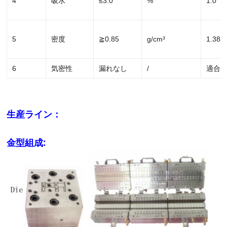
4
吸水
≤3.0
%
1.0
5
密度
≧0.85
g/cm³
1.38
6
気密性
漏れなし
/
適合
生産ライン：
金型組成: