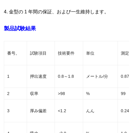
4. 金型の 1 年間の保証、および一生維持します。
製品試験結果
番号。
試験項目
技術要件
単位
測定
1
押出速度
0.8～1.8
メートル/分
0.87
2
収率
>98
%
99
3
厚み偏差
<1.2
んん
0.24