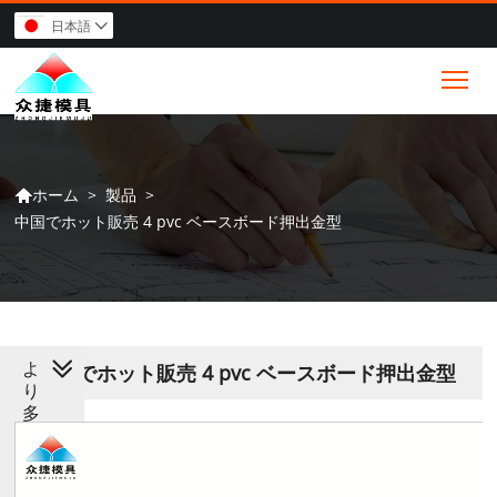
日本語

Tog
>
製品
>
ホーム

中国でホット販売 4 pvc ベースボード押出金型
よ
中国でホット販売 4 pvc ベースボード押出金型
り
多
く
の
製